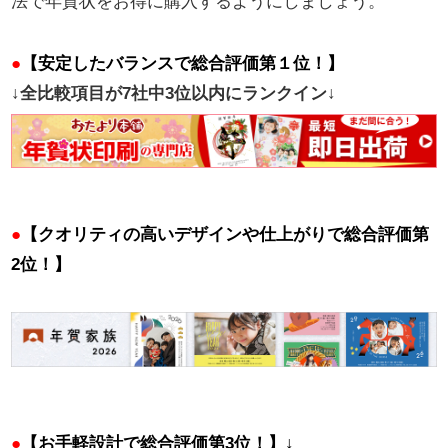
法で年賀状をお得に購入するようにしましょう。
●
【安定したバランスで総合評価第１位！】
↓全比較項目が7社中3位以内にランクイン↓
●
【クオリティの高いデザインや仕上がりで
総合評価第
2位！】
●
【お手軽設計で総合評価第3位！
】↓