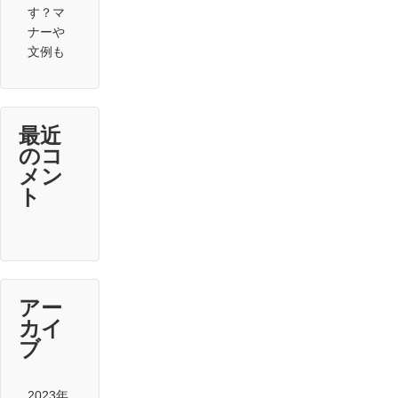
す？マ
ナーや
文例も
最近
のコ
メン
ト
アー
カイ
ブ
2023年