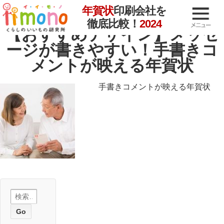
年賀状
印刷会社を
徹底比較！
2024
月:
2020年11月
【おすすめデザイン】メッセ
ージが書きやすい！手書きコ
メントが映える年賀状
手書きコメントが映える年賀状
検
索: