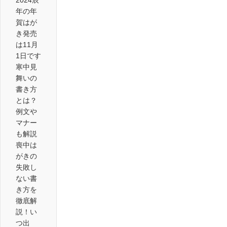
2024辰
年の年
賀はが
き発売
は11月
1日です
寒中見
舞いの
書き方
とは？
例文や
マナー
も解説
喪中は
がきの
失敗し
ない書
き方を
徹底解
説！い
つ出