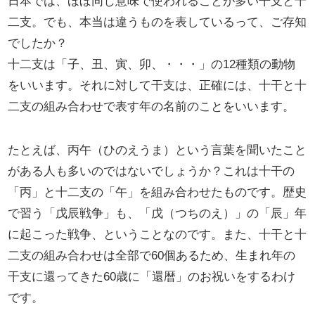
日本では、ほぼ同じ意味で使われることが多い干支と十
二支。でも、本当は違うものを表しているって、ご存知
でしたか？
十二支は「子、丑、寅、卯、・・・」の12種類の動物
をいいます。それに対して干支は、正確には、十干と十
二支の組み合わせで表す年の名前のことをいいます。
たとえば、丙午（ひのえうま）という言葉を聞いたこと
がある人も多いのではないでしょうか？これは十干の
「丙」と十二支の「午」を組み合わせたものです。歴史
で習う「戊辰戦争」も、「戊（つちのえ）」の「辰」年
に起こった戦争、ということなのです。また、十干と十
二支の組み合わせは全部で60個あるため、生まれ年の
干支に還ってきた60歳に「還暦」のお祝いをするわけ
です。